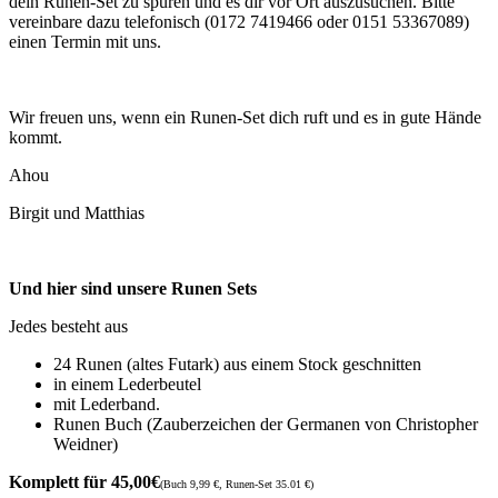
dein Runen-Set zu spüren und es dir vor Ort auszusuchen. Bitte
vereinbare dazu telefonisch (0172 7419466 oder 0151 53367089)
einen Termin mit uns.
Wir freuen uns, wenn ein Runen-Set dich ruft und es in gute Hände
kommt.
Ahou
Birgit und Matthias
Und hier sind unsere Runen Sets
Jedes besteht aus
24 Runen (altes Futark) aus einem Stock geschnitten
in einem Lederbeutel
mit Lederband.
Runen Buch (Zauberzeichen der Germanen von Christopher
Weidner)
Komplett für 45,00€
(Buch 9,99 €, Runen-Set 35.01 €)