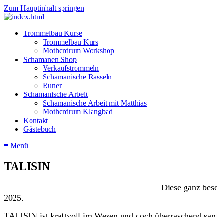
Zum Hauptinhalt springen
Trommelbau Kurse
Trommelbau Kurs
Motherdrum Workshop
Schamanen Shop
Verkaufstrommeln
Schamanische Rasseln
Runen
Schamanische Arbeit
Schamanische Arbeit mit Matthias
Motherdrum Klangbad
Kontakt
Gästebuch
≡ Menü
TALISIN
Diese ganz bes
2025.
TALISIN ist kraftvoll im Wesen und doch überraschend sanf