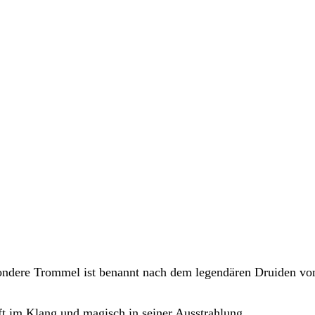
ondere Trommel ist benannt nach dem legendären Druiden v
t im Klang und magisch in seiner Ausstrahlung.